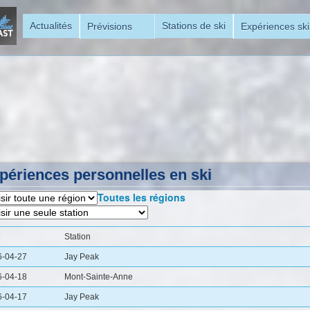
Aller
Actualités
Stations de ski
Prévisions
Expériences ski
au
contenu
principal
périences personnelles en ski
Toutes les régions
e
Station
6-04-27
Jay Peak
6-04-18
Mont-Sainte-Anne
6-04-17
Jay Peak