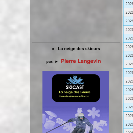
202
202
202
202
202
202
La neige des skieurs
►
202
Pierre Langevin
par:
►
202
202
202
202
202
202
202
202