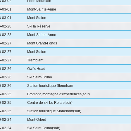
6-03-02
Loon Mountain
6-03-01
Mont-Sainte-Anne
6-03-01
Mont Sutton
6-02-28
Ski la Réserve
6-02-28
Mont-Sainte-Anne
6-02-27
Mont Grand-Fonds
6-02-27
Mont Sutton
6-02-27
Tremblant
6-02-26
Owl's Head
6-02-26
Ski Saint-Bruno
6-02-26
Station touristique Stoneham
6-02-25
Bromont, montagne d'expériences(soir)
6-02-25
Centre de ski Le Relais(soir)
6-02-25
Station touristique Stoneham(soir)
6-02-24
Mont-Orford
6-02-24
Ski Saint-Bruno(soir)