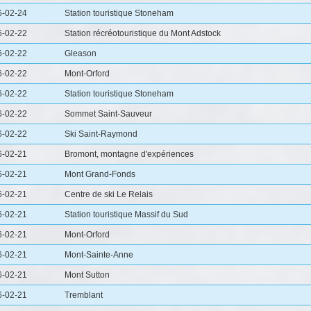
6-02-24
Station touristique Stoneham
6-02-22
Station récréotouristique du Mont Adstock
6-02-22
Gleason
6-02-22
Mont-Orford
6-02-22
Station touristique Stoneham
6-02-22
Sommet Saint-Sauveur
6-02-22
Ski Saint-Raymond
6-02-21
Bromont, montagne d'expériences
6-02-21
Mont Grand-Fonds
6-02-21
Centre de ski Le Relais
6-02-21
Station touristique Massif du Sud
6-02-21
Mont-Orford
6-02-21
Mont-Sainte-Anne
6-02-21
Mont Sutton
6-02-21
Tremblant