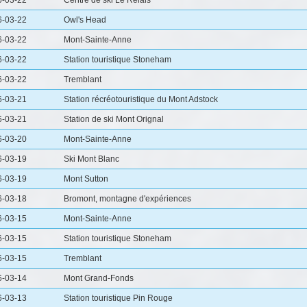
6-03-22
Centre de ski Le Relais
6-03-22
Owl's Head
6-03-22
Mont-Sainte-Anne
6-03-22
Station touristique Stoneham
6-03-22
Tremblant
6-03-21
Station récréotouristique du Mont Adstock
6-03-21
Station de ski Mont Orignal
6-03-20
Mont-Sainte-Anne
6-03-19
Ski Mont Blanc
6-03-19
Mont Sutton
6-03-18
Bromont, montagne d'expériences
6-03-15
Mont-Sainte-Anne
6-03-15
Station touristique Stoneham
6-03-15
Tremblant
6-03-14
Mont Grand-Fonds
6-03-13
Station touristique Pin Rouge