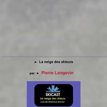
o
r
t
-
2
0
1
La neige des skieurs
►
5
Pierre Langevin
par:
►