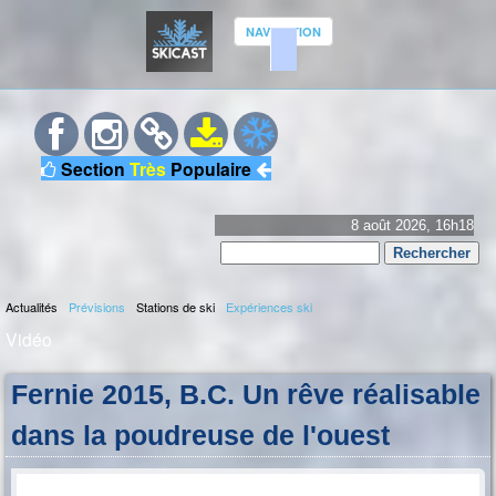
Aller
NAVIGATION
au
contenu
S
principal
K
Section
Très
Populaire
I
C
8 août 2026, 16h18
Rechercher
A
Formulaire
S
Actualités
Prévisions
Stations de ski
Expériences ski
de
M
Vidéo
recherche
T
e
Vous
n
Fernie 2015, B.C. Un rêve réalisable
êtes
u
dans la poudreuse de l'ouest
p
ici
r