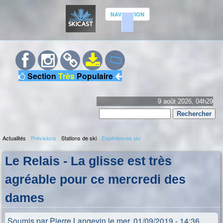
Aller
NAVIGATION
au
contenu
S
principal
K
Section
Très
Populaire
I
C
9 août 2026, 04h29
Rechercher
A
Formulaire
S
Actualités
Prévisions
Stations de ski
Expériences ski
de
M
recherche
T
Le Relais - La glisse est très
e
n
agréable pour ce mercredi des
u
dames
p
r
Soumis par
Pierre Langevin
le
mer, 01/09/2019 - 14:36