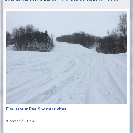
i
n
c
l
i
e
p
_
a
r
l
e
l
a
i
s
_
-
Evaluateur Rsa SportActivites
3
9 janvier, à 21 h 43
·
.