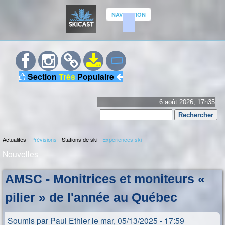
Aller
NAVIGATION
au
contenu
S
principal
K
Section
Très
Populaire
I
C
6 août 2026, 17h35
Rechercher
A
Formulaire
S
Actualités
Prévisions
Stations de ski
Expériences ski
de
M
Nouvelles
recherche
T
e
Vous
n
AMSC - Monitrices et moniteurs «
êtes
u
pilier » de l'année au Québec
p
ici
r
Soumis par
Paul Ethier
le
mar, 05/13/2025 - 17:59