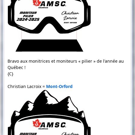
Bravo aux monitrices et moniteurs « pilier » de l'année au
Québec !
{C}
Christian Lacroix =
Mont-Orford
m
o
n
i