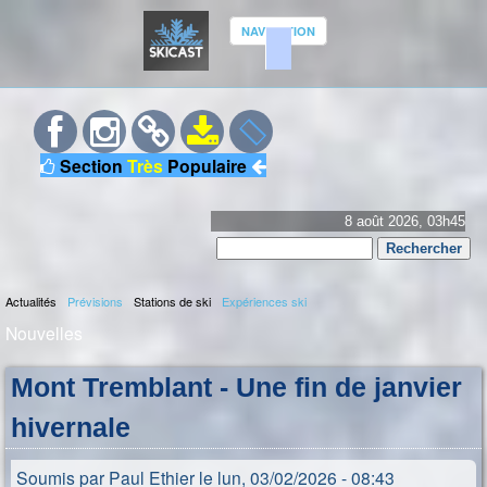
Aller
NAVIGATION
au
contenu
S
principal
K
Section
Très
Populaire
I
C
8 août 2026, 03h45
Rechercher
A
Formulaire
S
Actualités
Prévisions
Stations de ski
Expériences ski
de
M
Nouvelles
recherche
T
e
Vous
n
Mont Tremblant - Une fin de janvier
êtes
u
hivernale
p
ici
r
Soumis par
Paul Ethier
le
lun, 03/02/2026 - 08:43