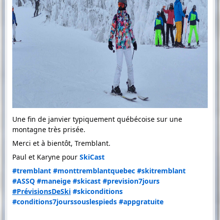
Une fin de janvier typiquement québécoise sur une
montagne très prisée.
Merci et à bientôt, Tremblant.
Paul et Karyne pour
SkiCast
#tremblant
#monttremblantquebec
#skitremblant
#ASSQ
#maneige
#skicast
#prevision7jours
#PrévisionsDeSki
#skiconditions
#conditions7jourssouslespieds
#appgratuite