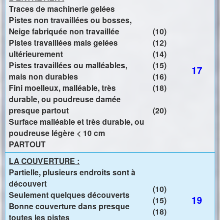
Traces de machinerie gelées
Pistes non travaillées ou bosses,
Neige fabriquée non travaillée
(10)
Pistes travaillées mais gelées
(12)
ultérieurement
(14)
Pistes travaillées ou malléables,
(15)
17
mais non durables
(16)
Fini moelleux, malléable, très
(18)
durable, ou poudreuse damée
presque partout
(20)
Surface malléable et très durable, ou
poudreuse légère < 10 cm
PARTOUT
LA COUVERTURE :
Partielle, plusieurs endroits sont à
découvert
(10)
Seulement quelques découverts
19
(15)
Bonne couverture dans presque
(18)
toutes les pistes