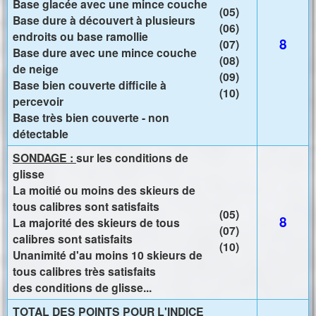
Base glacée avec une mince couche
(05)
Base dure à découvert à plusieurs
(06)
endroits ou base ramollie
8
(07)
Base dure avec une mince couche
(08)
de neige
(09)
Base bien couverte difficile à
(10)
percevoir
Base très bien couverte - non
détectable
SONDAGE :
sur les conditions de
glisse
La moitié ou moins des skieurs de
tous calibres sont satisfaits
(05)
8
La majorité des skieurs de tous
(07)
calibres sont satisfaits
(10)
Unanimité d'au moins 10 skieurs de
tous calibres très satisfaits
des conditions de glisse...
TOTAL DES POINTS POUR L'INDICE