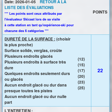
i
Date: 2026-01-05
RETOUR À LA
n
LISTE DES ÉVALUATIONS
POINTS
c
*** Les points sont ceux attribués par
l'évaluateur Skicast lors de sa visite
i
à cette station en tant qu'expérience-ski pour
p
chacune des 6 catégories ***
a
DURETÉ DE LA SURFACE :
(choisir
l
la plus proche)
Surface solide, verglas, croûte
Plusieurs endroits glacés
(12)
Plusieurs endroits à surface très
(15)
dure
22
(17)
Quelques endroits seulement durs
(20)
ou glacés
(23)
Aucun endroit glacé ou dur dans
(25)
presque toutes les pistes
Aucun endroit glacé ou dur nulle
part
L'ENTRETIEN :