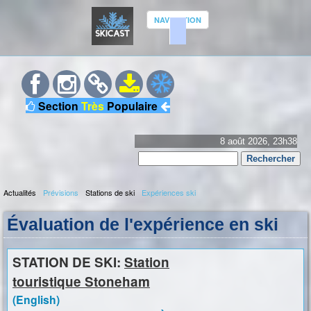
Aller
NAVIGATION
au
contenu
S
principal
K
Section
Très
Populaire
I
C
8 août 2026, 23h38
Rechercher
A
Formulaire
S
Actualités
Prévisions
Stations de ski
Expériences ski
de
M
recherche
T
Évaluation de l'expérience en ski
e
n
u
STATION DE SKI:
Station
p
touristique Stoneham
r
(English)