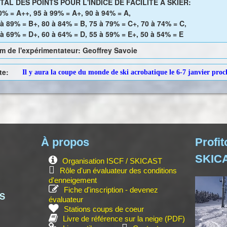
TAL DES POINTS POUR L'INDICE DE FACILITÉ À SKIER:
0% = A++, 95 à 99% = A+, 90 à 94% = A,
 à 89% = B+, 80 à 84% = B, 75 à 79% = C+, 70 à 74% = C,
 à 69% = D+, 60 à 64% = D, 55 à 59% = E+, 50 à 54% = E
m de l'expérimentateur: Geoffrey Savoie
te:
Il y aura la coupe du monde de ski acrobatique le 6-7 janvier proc
À propos
Profit
SKIC
Organisation ISCF / SKICAST
Rôle d'un évaluateur des conditions
d'enneigement
Fiche d'inscription - devenez
NS
évaluateur
Stations coups de coeur
Livre de référence sur la neige (PDF)