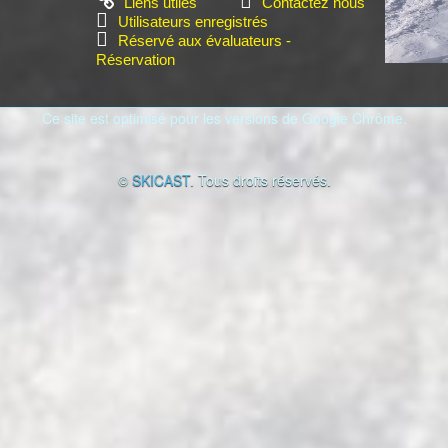
Liens utiles
Contactez nous
Utilisateurs enregistrés
Réservé aux évaluateurs -
Réservation
Ce site est optimisé pour les versions de Google Chrôme.
©
SKICAST
. Tous droits réservés.