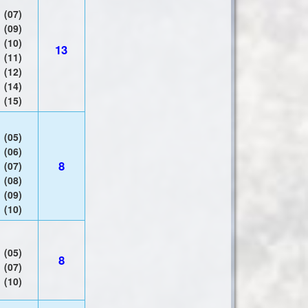
(07)
(09)
(10)
13
(11)
(12)
(14)
(15)
(05)
(06)
8
(07)
(08)
(09)
(10)
(05)
8
(07)
(10)