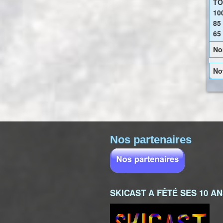
TO
10
85
65
No
No
Nos partenaires
SKICAST A FÊTÉ SES 10 A