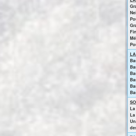
Gra
Ne
Po
Gr
Fin
Mé
Po
LA
Ba
Ba
Ba
Ba
Bas
Ba
SO
La
La 
Un
des