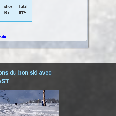
Indice
Total
B+
87%
hain
ons du bon ski avec
AST