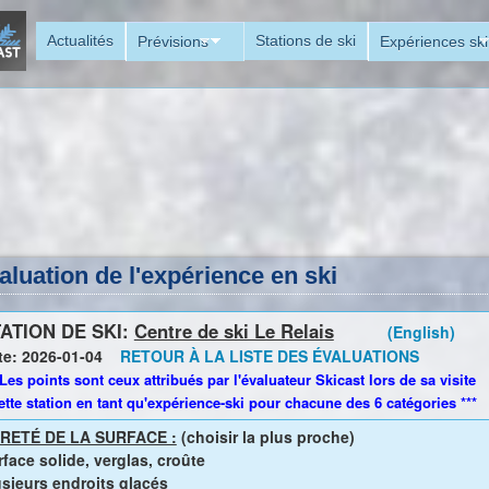
Aller
Actualités
Stations de ski
Prévisions
Expériences ski
au
contenu
principal
aluation de l'expérience en ski
ATION DE SKI:
Centre de ski Le Relais
(English)
te: 2026-01-04
RETOUR À LA LISTE DES ÉVALUATIONS
 Les points sont ceux attribués par l'évaluateur Skicast lors de sa visite
ette station en tant qu'expérience-ski pour chacune des 6 catégories ***
RETÉ DE LA SURFACE :
(choisir la plus proche)
face solide, verglas, croûte
usieurs endroits glacés