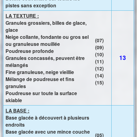
pistes sans exception
LA TEXTURE :
Granules grossiers, billes de glace,
glace
Neige collante, fondante ou gros sel
(07)
ou granuleuse mouillée
(09)
Poudreuse profonde
(10)
13
Granules concassés, peuvent être
(11)
mélangés
(12)
Fine granuleuse, neige vieillie
(14)
Mélange de poudreuse et fins
(15)
granules
Poudreuse sur toute la surface
skiable
LA BASE :
Base glacée à découvert à plusieurs
endroits
Base glacée avec une mince couche
(05)