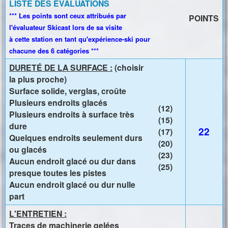
i
LISTE DES ÉVALUATIONS
n
*** Les points sont ceux attribués par
POINTS
c
l'évaluateur Skicast lors de sa visite
à cette station en tant qu'expérience-ski pour
i
chacune des 6 catégories ***
p
DURETÉ DE LA SURFACE :
(choisir
a
la plus proche)
l
Surface solide, verglas, croûte
Plusieurs endroits glacés
(12)
Plusieurs endroits à surface très
(15)
dure
22
(17)
Quelques endroits seulement durs
(20)
ou glacés
(23)
Aucun endroit glacé ou dur dans
(25)
presque toutes les pistes
Aucun endroit glacé ou dur nulle
part
L'ENTRETIEN :
Traces de machinerie gelées