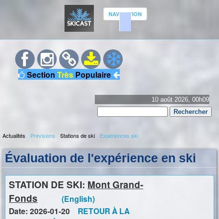
Aller
NAVIGATION
au
contenu
S
principal
K
Section
Très
Populaire
I
C
10 août 2026, 00h09
Rechercher
A
Formulaire
S
Actualités
Prévisions
Stations de ski
Expériences ski
de
M
recherche
T
Évaluation de l'expérience en ski
e
n
u
STATION DE SKI:
Mont Grand-
p
Fonds
(English)
r
Date: 2026-01-20
RETOUR À LA