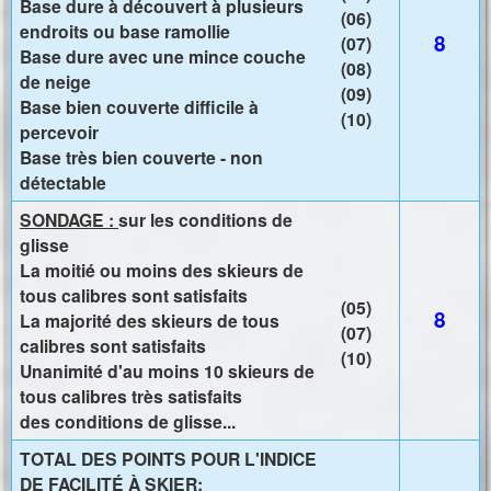
Base dure à découvert à plusieurs
(06)
endroits ou base ramollie
8
(07)
Base dure avec une mince couche
(08)
de neige
(09)
Base bien couverte difficile à
(10)
percevoir
Base très bien couverte - non
détectable
SONDAGE :
sur les conditions de
glisse
La moitié ou moins des skieurs de
tous calibres sont satisfaits
(05)
8
La majorité des skieurs de tous
(07)
calibres sont satisfaits
(10)
Unanimité d'au moins 10 skieurs de
tous calibres très satisfaits
des conditions de glisse...
TOTAL DES POINTS POUR L'INDICE
DE FACILITÉ À SKIER: