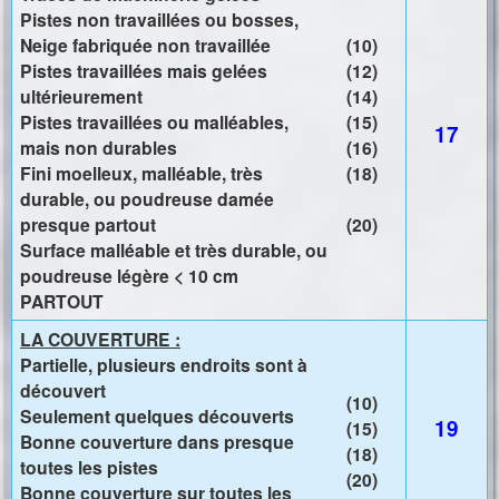
Pistes non travaillées ou bosses,
Neige fabriquée non travaillée
(10)
Pistes travaillées mais gelées
(12)
ultérieurement
(14)
Pistes travaillées ou malléables,
(15)
17
mais non durables
(16)
Fini moelleux, malléable, très
(18)
durable, ou poudreuse damée
presque partout
(20)
Surface malléable et très durable, ou
poudreuse légère < 10 cm
PARTOUT
LA COUVERTURE :
Partielle, plusieurs endroits sont à
découvert
(10)
Seulement quelques découverts
19
(15)
Bonne couverture dans presque
(18)
toutes les pistes
(20)
Bonne couverture sur toutes les