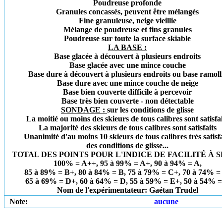
Poudreuse profonde
Granules concassés, peuvent être mélangés
Fine granuleuse, neige vieillie
Mélange de poudreuse et fins granules
Poudreuse sur toute la surface skiable
LA BASE :
Base glacée à découvert à plusieurs endroits
Base glacée avec une mince couche
Base dure à découvert à plusieurs endroits ou base ramoll
Base dure avec une mince couche de neige
Base bien couverte difficile à percevoir
Base très bien couverte - non détectable
SONDAGE :
sur les conditions de glisse
La moitié ou moins des skieurs de tous calibres sont satisfa
La majorité des skieurs de tous calibres sont satisfaits
Unanimité d'au moins 10 skieurs de tous calibres très satisfa
des conditions de glisse...
TOTAL DES POINTS POUR L'INDICE DE FACILITÉ À S
100% = A++, 95 à 99% = A+, 90 à 94% = A,
85 à 89% = B+, 80 à 84% = B, 75 à 79% = C+, 70 à 74% =
65 à 69% = D+, 60 à 64% = D, 55 à 59% = E+, 50 à 54% 
Nom de l'expérimentateur: Gaétan Trudel
Note:
aucune