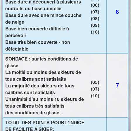
Base dure à découvert à plusieurs
(06)
endroits ou base ramollie
8
(07)
Base dure avec une mince couche
(08)
de neige
(09)
Base bien couverte difficile à
(10)
percevoir
Base très bien couverte - non
détectable
SONDAGE :
sur les conditions de
glisse
La moitié ou moins des skieurs de
tous calibres sont satisfaits
(05)
7
La majorité des skieurs de tous
(07)
calibres sont satisfaits
(10)
Unanimité d'au moins 10 skieurs de
tous calibres très satisfaits
des conditions de glisse...
TOTAL DES POINTS POUR L'INDICE
DE FACILITÉ À SKIER: