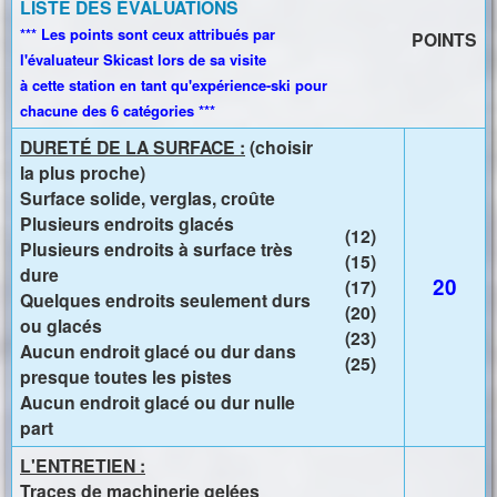
i
LISTE DES ÉVALUATIONS
n
*** Les points sont ceux attribués par
POINTS
c
l'évaluateur Skicast lors de sa visite
à cette station en tant qu'expérience-ski pour
i
chacune des 6 catégories ***
p
DURETÉ DE LA SURFACE :
(choisir
a
la plus proche)
l
Surface solide, verglas, croûte
Plusieurs endroits glacés
(12)
Plusieurs endroits à surface très
(15)
dure
20
(17)
Quelques endroits seulement durs
(20)
ou glacés
(23)
Aucun endroit glacé ou dur dans
(25)
presque toutes les pistes
Aucun endroit glacé ou dur nulle
part
L'ENTRETIEN :
Traces de machinerie gelées