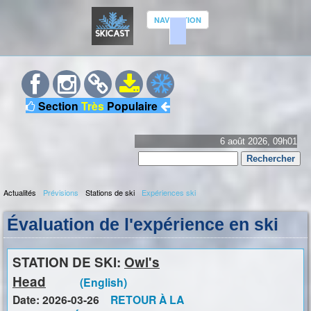
Aller
NAVIGATION
au
contenu
S
principal
K
Section
Très
Populaire
I
C
6 août 2026, 09h01
Rechercher
A
Formulaire
S
Actualités
Prévisions
Stations de ski
Expériences ski
de
M
recherche
T
Évaluation de l'expérience en ski
e
n
u
STATION DE SKI:
Owl's
p
Head
(English)
r
Date: 2026-03-26
RETOUR À LA