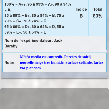
100% = A++, 95 à 99% = A+, 90 à 94%
Indice
Total
= A,
85 à 89% = B+, 80 à 84% = B, 75 à
B
83%
79% = C+, 70 à 74% = C,
65 à 69% = D+, 60 à 64% = D, 55 à
59% = E+, 50 à 54% = E
Nom de l'expérimentateur: Jack
Baraby
Météo media est contredit. Percées de soleil,
Note:
nouvelle neige très humide. Surface collante, fartez
vos planches.