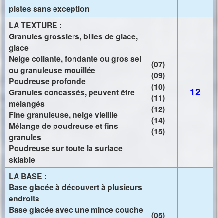
pistes sans exception
LA TEXTURE :
Granules grossiers, billes de glace,
glace
Neige collante, fondante ou gros sel
(07)
ou granuleuse mouillée
(09)
Poudreuse profonde
(10)
12
Granules concassés, peuvent être
(11)
mélangés
(12)
Fine granuleuse, neige vieillie
(14)
Mélange de poudreuse et fins
(15)
granules
Poudreuse sur toute la surface
skiable
LA BASE :
Base glacée à découvert à plusieurs
endroits
Base glacée avec une mince couche
(05)