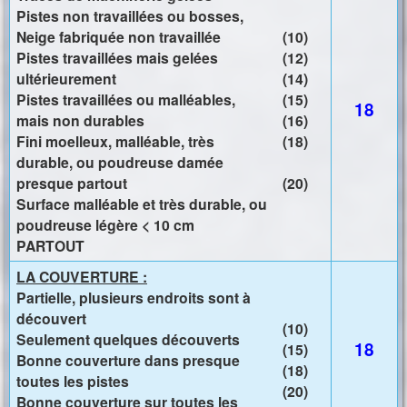
Pistes non travaillées ou bosses,
Neige fabriquée non travaillée
(10)
Pistes travaillées mais gelées
(12)
ultérieurement
(14)
Pistes travaillées ou malléables,
(15)
18
mais non durables
(16)
Fini moelleux, malléable, très
(18)
durable, ou poudreuse damée
presque partout
(20)
Surface malléable et très durable, ou
poudreuse légère < 10 cm
PARTOUT
LA COUVERTURE :
Partielle, plusieurs endroits sont à
découvert
(10)
Seulement quelques découverts
18
(15)
Bonne couverture dans presque
(18)
toutes les pistes
(20)
Bonne couverture sur toutes les