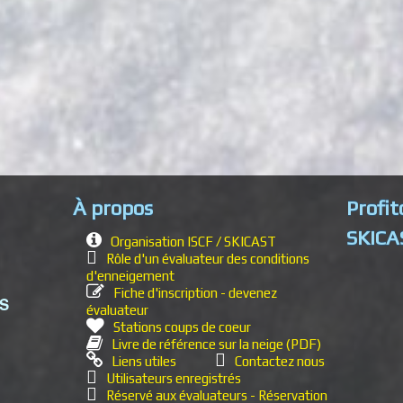
À propos
Profit
SKICA
Organisation ISCF / SKICAST
Rôle d'un évaluateur des conditions
d'enneigement
Fiche d'inscription - devenez
NS
évaluateur
Stations coups de coeur
Livre de référence sur la neige (PDF)
Liens utiles
Contactez nous
Utilisateurs enregistrés
Réservé aux évaluateurs - Réservation